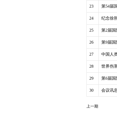
23
第54届
24
纪念徐
25
第2届
26
第9届
27
中国人
28
世界伤
29
第6届
30
会议讯息
上一期