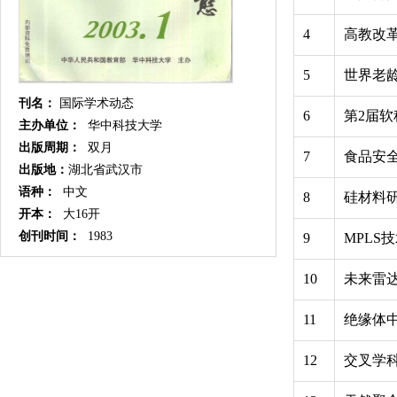
4
高教改
5
世界老
刊名：
国际学术动态
6
第2届
主办单位：
华中科技大学
出版周期：
双月
7
食品安
出版地：
湖北省武汉市
语种：
中文
8
硅材料
开本：
大16开
创刊时间：
1983
9
MPLS
10
未来雷达
11
绝缘体
12
交叉学