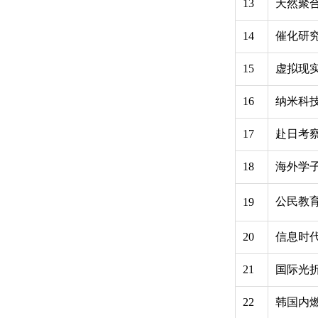
13
天然聚
14
催化研
15
虚拟现
16
纳米科
17
赴日考
18
海外学
公民教
19
20
信息时
21
国际光
22
韩国内