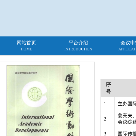
网站首页
平台介绍
会议申
HOME
INTRODUCTION
APPLICAT
序
号
1
主办国
姜亮夫
2
会议综
3
国际传播