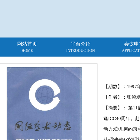
网站首页
平台介绍
会议申
HOME
INTRODUCTION
APPLICAT
【期数】：
1997
【作者】：张鸿
【摘要】： 第11
逢ICC40周年。
动力;②几何约束
计;④光催化的现