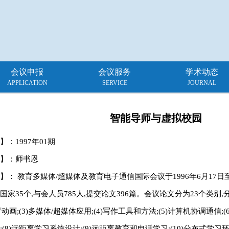
会议申报
会议服务
学术动态
APPLICATION
SERVICE
JOURNAL
智能导师与虚拟校园
】：
1997年01期
】：师书恩
】： 教育多媒体/超媒体及教育电子通信国际会议于1996年6月17
国家35个,与会人员785人,提交论文396篇。会议论文分为23个类别,分
教育动画;(3)多媒体/超媒体应用;(4)写作工具和方法;(5)计算机协调通信;
;(8)远距离学习系统设计;(9)远距离教育和电话学习;(10)分布式学习环境