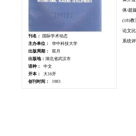
体/超媒
(18)
论文比
刊名：
国际学术动态
系统评
主办单位：
华中科技大学
出版周期：
双月
出版地：
湖北省武汉市
语种：
中文
开本：
大16开
创刊时间：
1983