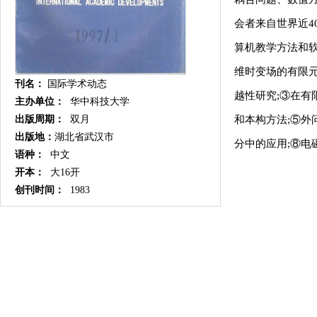
会者来自世界近4
算机教学方法和软
维时变场的有限元
刊名：
国际学术动态
越性研究;③在有
主办单位：
华中科技大学
和本构方法;⑤外
出版周期：
双月
出版地：
湖北省武汉市
分中的应用;⑧电
语种：
中文
开本：
大16开
创刊时间：
1983