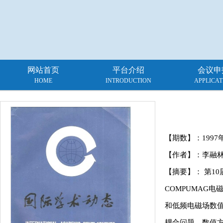
网站首页
平台介绍
会议申
HOME
INTRODUCTION
APPLICAT
【期数】：
1997
【作者】：李融
【摘要】： 第10
COMPUMAG
和低频电磁场数
耦合问题、数值