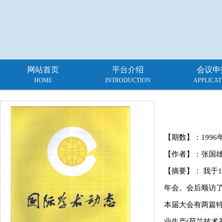
网站首页
平台介绍
会议申
HOME
INTRODUCTION
APPLICAT
【期数】：
1996
【作者】：张国
【摘要】： 我于1
年会。会后顺访了英国国
本届大会有两篇特邀
业生产(荷兰技术基