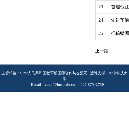
23
首届钱
24
先进车
25
征稿赠
上一期
主管单位：中华人民共和国教育部国际合作与交流司 | 运维支撑：华中科技大
学
E-mail：econf@hust.edu.cn
027-87542739