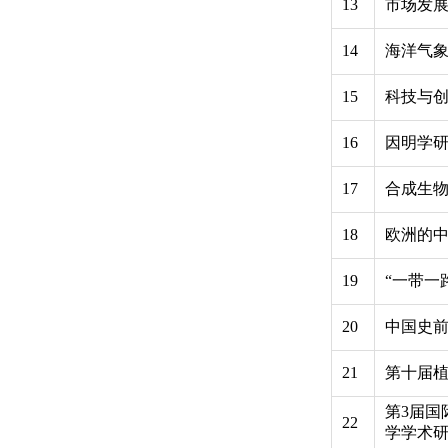
13
市场发
14
海洋气
15
科技与
16
因明学
17
合成生
18
欧洲的
19
“一带一
20
中国史
21
第十届
第3届国
22
学学术