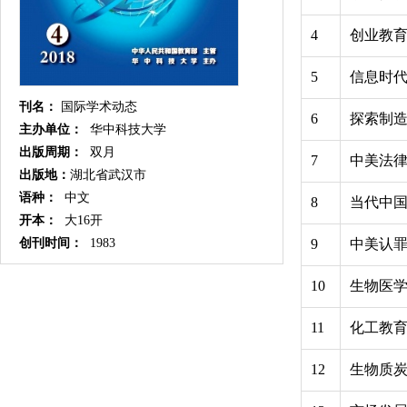
4
创业教
5
信息时
刊名：
国际学术动态
6
探索制
主办单位：
华中科技大学
出版周期：
双月
7
中美法
出版地：
湖北省武汉市
语种：
中文
8
当代中
开本：
大16开
创刊时间：
1983
9
中美认
10
生物医
11
化工教
12
生物质