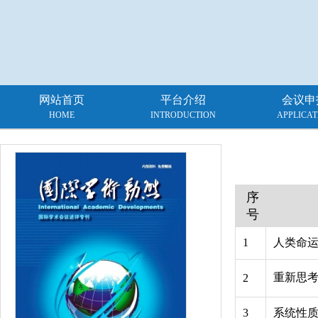
网站首页
平台介绍
会议申
HOME
INTRODUCTION
APPLICAT
序
号
1
人类命
重新思考
2
3
系统性