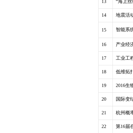
13
“海上
14
地震活
智能系
15
16
产业经
17
工业工
18
低维拓
19
2016
20
国际变
21
杭州概
22
第16