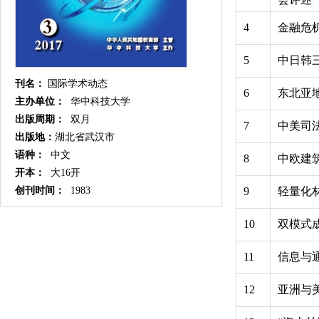
4
金融危
5
中日韩
刊名：
国际学术动态
6
东北亚
主办单位：
华中科技大学
出版周期：
双月
7
中美司
出版地：
湖北省武汉市
语种：
中文
8
中欧建
开本：
大16开
创刊时间：
1983
9
轻量化
10
双模式
11
信息与
12
亚洲与