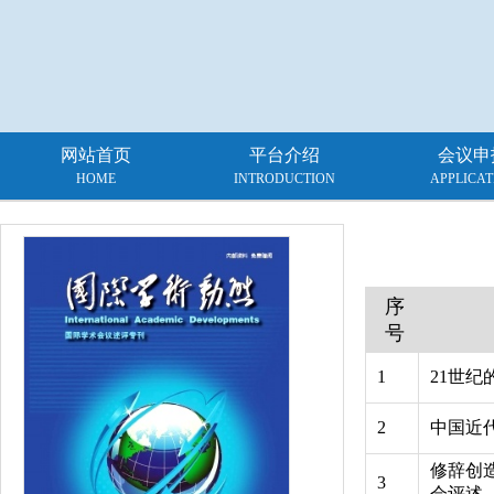
网站首页
平台介绍
会议申
HOME
INTRODUCTION
APPLICAT
序
号
1
21世纪
2
中国近
修辞创
3
会评述