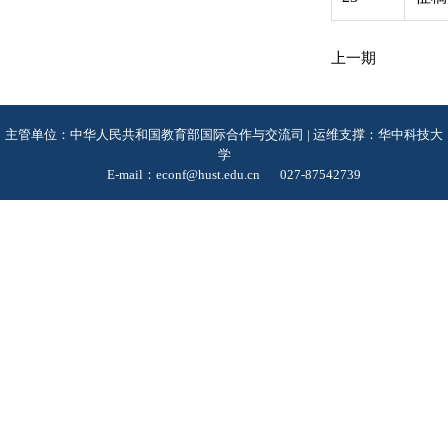
上一期
主管单位：中华人民共和国教育部国际合作与交流司 | 运维支撑：华中科技大
学
E-mail：econf@hust.edu.cn
027-87542739