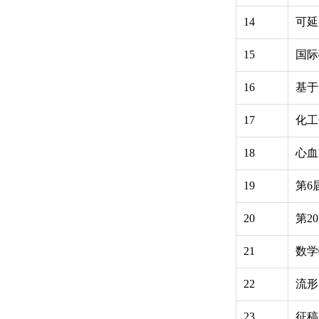
14
可延
15
国际
16
基于
17
化工
18
心血
19
第6
20
第2
21
数学
22
流形
23
征稿