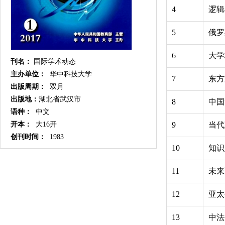
4
逻辑
5
俄罗
6
大学
刊名：
国际学术动态
主办单位：
华中科技大学
7
东方
出版周期：
双月
出版地：
湖北省武汉市
8
中国
语种：
中文
9
当代
开本：
大16开
创刊时间：
1983
10
知识
11
未来
12
亚太
13
中法