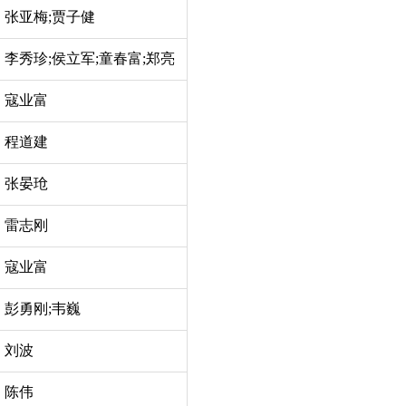
张亚梅;贾子健
李秀珍;侯立军;童春富;郑亮
寇业富
程道建
张晏玱
雷志刚
寇业富
彭勇刚;韦巍
刘波
陈伟