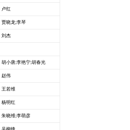
卢红
贾晓龙;李琴
刘杰
胡小唐;李艳宁;胡春光
赵伟
王若维
杨明红
朱晓维;李萌彦
吴柳锋