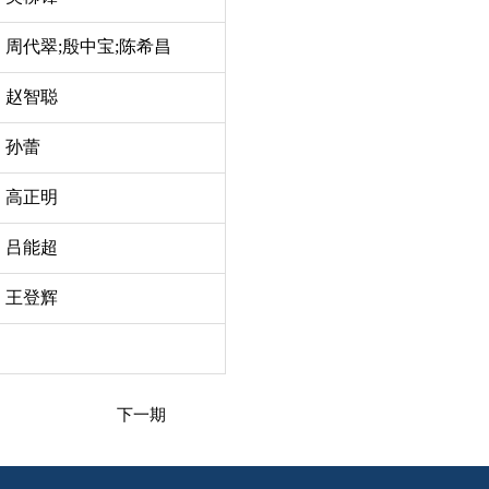
周代翠;殷中宝;陈希昌
赵智聪
孙蕾
高正明
吕能超
王登辉
下一期