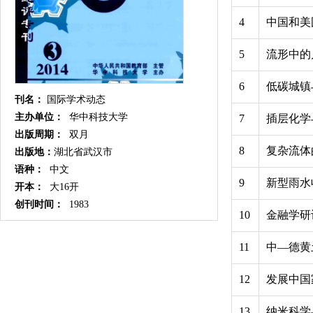
4
中国和美
5
流形中的
6
低碳城镇
刊名：
国际学术动态
主办单位：
华中科技大学
7
插层化学
出版周期：
双月
8
复杂流体
出版地：
湖北省武汉市
语种：
中文
9
新型雨水
开本：
大16开
创刊时间：
1983
10
金融学研
11
中—德黄
12
发展中国
13
纳米科学