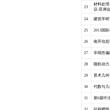
材料处理
23
议-亚洲
24
建筑学研
25
2013
26
南开信息
27
非线性偏
28
随机动力
29
算术几何
30
代数与几
31
第6届中
32
征稿赠阅