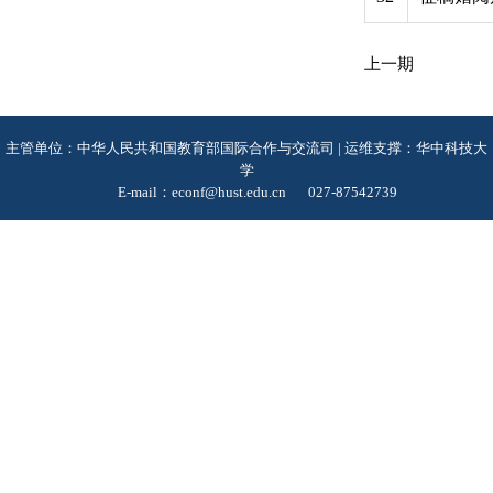
上一期
主管单位：中华人民共和国教育部国际合作与交流司 | 运维支撑：华中科技大
学
E-mail：econf@hust.edu.cn
027-87542739