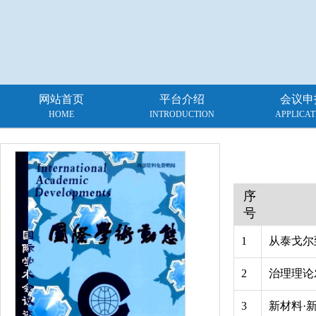
网站首页
平台介绍
会议申
HOME
INTRODUCTION
APPLICAT
序
号
1
从泰戈尔
2
治理理论
3
新材料·