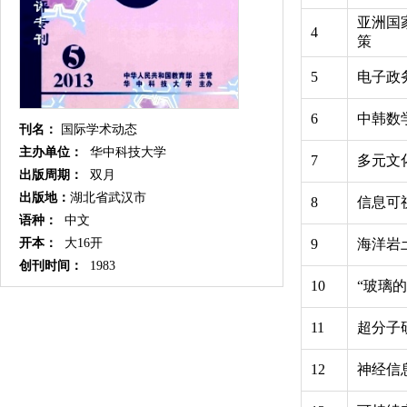
亚洲国
4
策
5
电子政
6
中韩数
刊名：
国际学术动态
主办单位：
华中科技大学
7
多元文
出版周期：
双月
出版地：
湖北省武汉市
8
信息可
语种：
中文
9
海洋岩
开本：
大16开
创刊时间：
1983
10
“玻璃
11
超分子
12
神经信