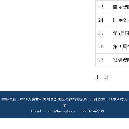
23
国际智
24
国际微
25
第5届
26
第19
27
征稿赠
上一期
主管单位：中华人民共和国教育部国际合作与交流司 | 运维支撑：华中科技大
学
E-mail：econf@hust.edu.cn
027-87542739