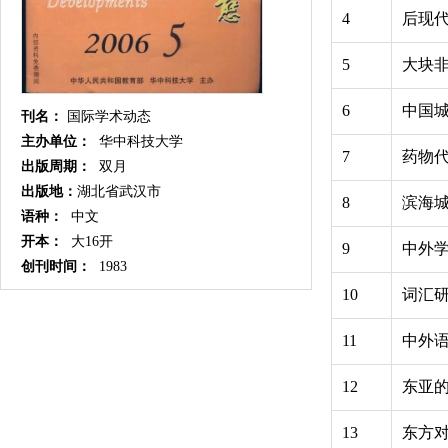
4
后现
5
大块
6
中国
刊名：
国际学术动态
主办单位：
华中科技大学
7
药物
出版周期：
双月
出版地：
湖北省武汉市
8
滨海
语种：
中文
开本：
大16开
9
中外学
创刊时间：
1983
10
词汇
11
中外语
12
东亚
13
东方