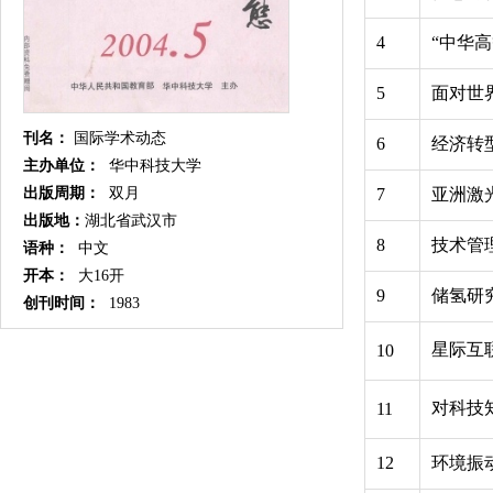
4
“中华
5
面对世
刊名：
国际学术动态
6
经济转
主办单位：
华中科技大学
出版周期：
双月
7
亚洲激
出版地：
湖北省武汉市
8
技术管
语种：
中文
开本：
大16开
9
储氢研
创刊时间：
1983
星际互
10
对科技
11
12
环境振