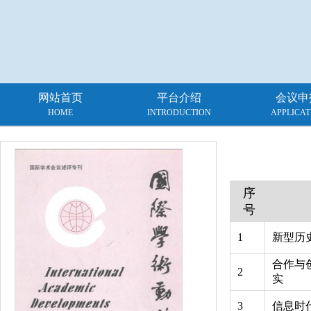
网站首页
平台介绍
会议申
HOME
INTRODUCTION
APPLICAT
序
号
1
新型历
合作与
2
实
3
信息时