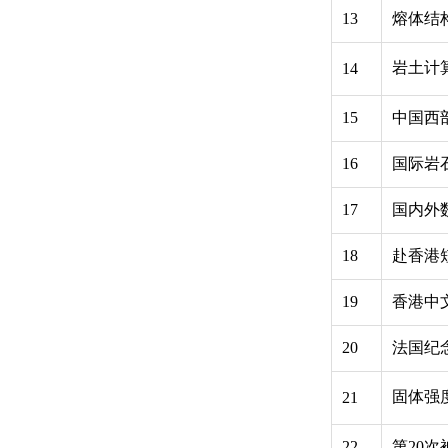
13
熔体结
岩土计
14
15
中国西
16
国际岩
17
国内外
18
赴香港
19
香港中
20
法国纪
固体强
21
22
第20