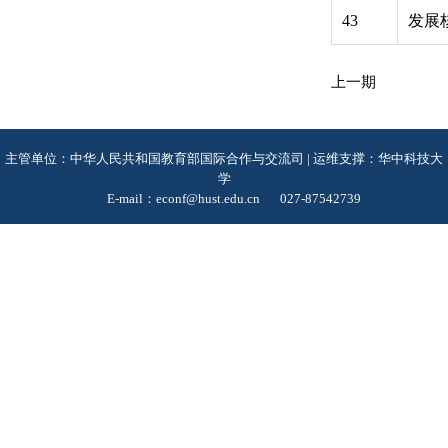
43
发展
上一期
主管单位：中华人民共和国教育部国际合作与交流司 | 运维支撑：华中科技大
学
E-mail：econf@hust.edu.cn
027-87542739