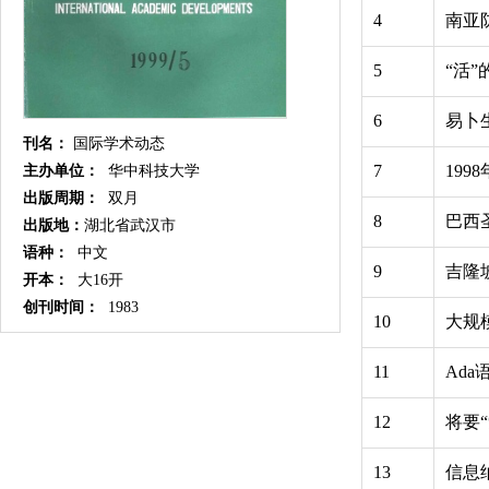
4
南亚
5
“活
6
易卜
刊名：
国际学术动态
7
199
主办单位：
华中科技大学
出版周期：
双月
8
巴西
出版地：
湖北省武汉市
语种：
中文
9
吉隆
开本：
大16开
创刊时间：
1983
10
大规
11
Ad
12
将要
13
信息