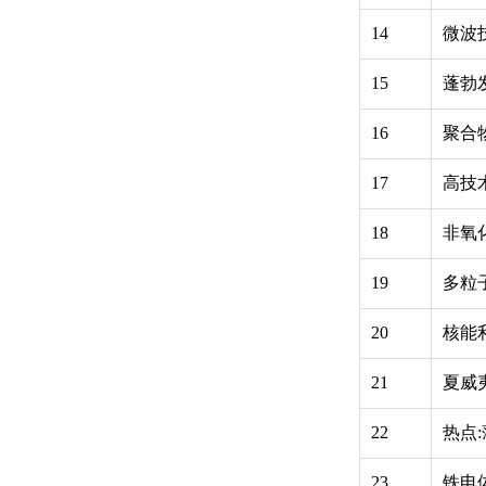
14
微波
15
蓬勃
16
聚合
17
高技
18
非氧
19
多粒
20
核能
21
夏威
22
热点
23
铁电